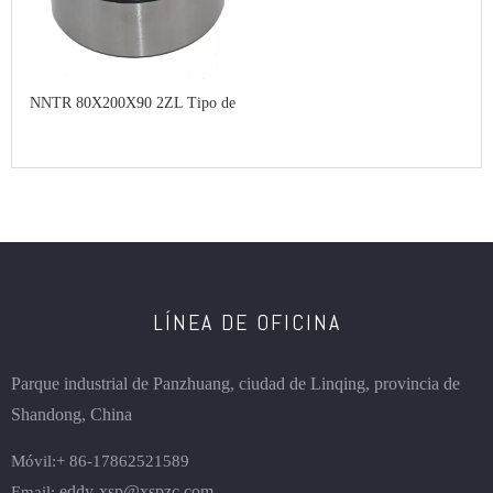
NNTR 80X200X90 2ZL Tipo de
yugo Rodamiento de rodillos
LÍNEA DE OFICINA
Parque industrial de Panzhuang, ciudad de Linqing, provincia de
Shandong, China
Móvil:
+ 86-
17862521589
eddy-xsp@xspzc.com
Email: