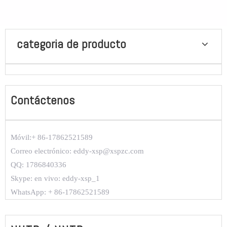
categoria de producto
Contáctenos
Móvil:
+ 86-
17862521589
Correo electrónico: eddy-xsp@xspzc.com
QQ: 1786840336
Skype: en vivo: eddy-xsp_1
WhatsApp: + 86-17862521589