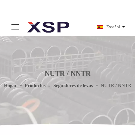
Español
NUTR / NNTR
Hogar
»
Productos
»
Seguidores de levas
»
NUTR / NNTR