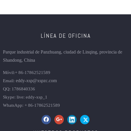
LÍNEA DE OFICINA
Parque industrial de Panzhuang, ciudad de Linqing, provincia de
Shandong, China
Móvil:
+ 86-
17862521589
eddy-xsp@xspzc.com
Email:
QQ: 1786840336
Skype: live: eddy-xsp_1
WhatsApp: + 86-17862521589