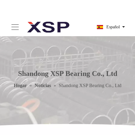
Español
Shandong XSP Bearing Co., Ltd
Hogar
»
Noticias
»
Shandong XSP Bearing Co., Ltd